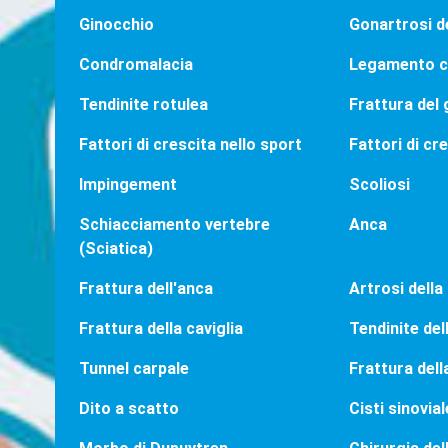
Ginocchio
Gonartrosi d
Condromalacia
Legamento cr
Tendinite rotulea
Frattura del 
Fattori di crescita nello sport
Fattori di cr
Impingement
Scoliosi
Schiacciamento vertebre
Anca
(Sciatica)
Frattura dell'anca
Artrosi della 
Frattura della caviglia
Tendinite dell
Tunnel carpale
Frattura del
Dito a scatto
Cisti sinovial