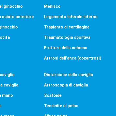
el ginocchio
Menisco
ociato anteriore
Legamento laterale interno
ginocchio
Trapianto di cartilagine
escita
Traumatologia sportiva
Frattura della colonna
Artrosi dell'anca (coxartrosi)
caviglia
Distorsione della caviglia
a caviglia
Artroscopia di caviglia
la mano
Scafoide
e
Tendinite al polso