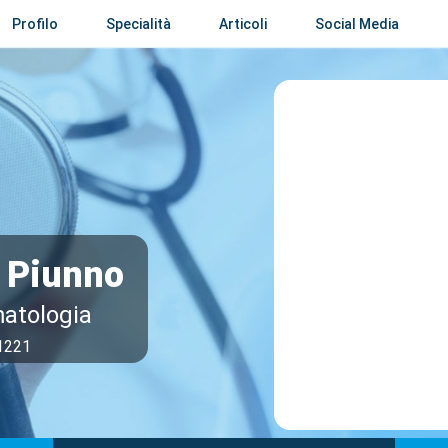
Profilo
Specialità
Articoli
Social Media
 Piunno
atologia
 1221