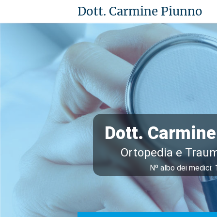
Dott. Carmine Piunno
Dott. Carmine
Ortopedia e Traum
Nº albo dei medici: