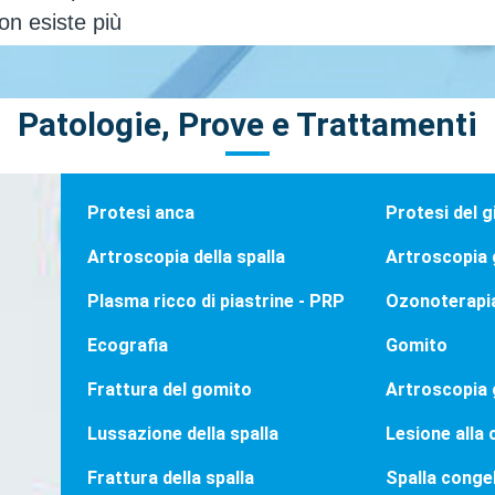
Patologie, Prove e Trattamenti
Protesi anca
Protesi del 
Artroscopia della spalla
Artroscopia 
Plasma ricco di piastrine - PRP
Ozonoterapi
Ecografia
Gomito
Frattura del gomito
Artroscopia
Lussazione della spalla
Lesione alla c
Frattura della spalla
Spalla conge